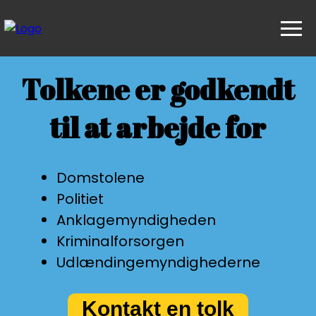
Tolkene er godkendt
til at arbejde for
Domstolene
Politiet
Anklagemyndigheden
Kriminalforsorgen
Udlændingemyndighederne
Kontakt en tolk